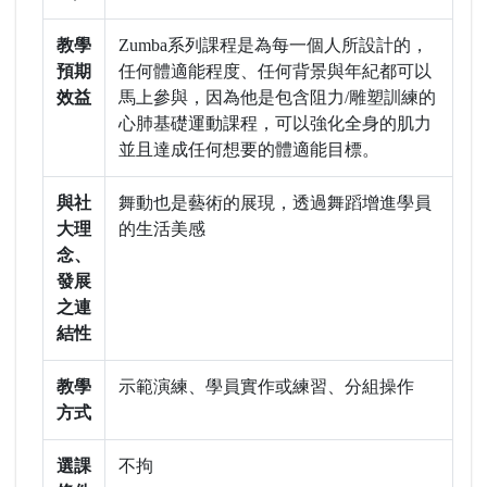
教學
Zumba系列課程是為每一個人所設計的，
預期
任何體適能程度、任何背景與年紀都可以
效益
馬上參與，因為他是包含阻力/雕塑訓練的
心肺基礎運動課程，可以強化全身的肌力
並且達成任何想要的體適能目標。
與社
舞動也是藝術的展現，透過舞蹈增進學員
大理
的生活美感
念、
發展
之連
結性
教學
示範演練、學員實作或練習、分組操作
方式
選課
不拘