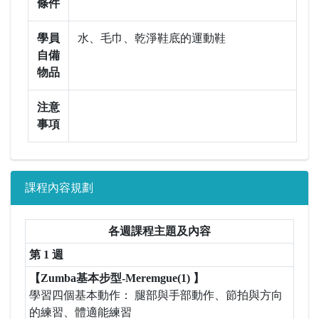
條件
學員
水、毛巾、乾淨鞋底的運動鞋
自備
物品
注意
事項
課程內容規劃
各週課程主題及內容
第 1 週
【Zumba基本步型-Meremgue(1) 】
學習四個基本動作： 腿部與手部動作、節拍與方向
的練習、體適能練習