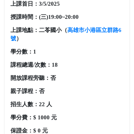
上課首日：
3/5/2025
授課時間：
(三)19:00~20:00
上課地點：
二苓國小（
高雄市小港區立群路6
號
）
學分數：
1
課程總週/次數：
18
開放課程旁聽：
否
親子課程：
否
招生人數：
22 人
學分費：
$ 1000 元
保證金：
$ 0 元